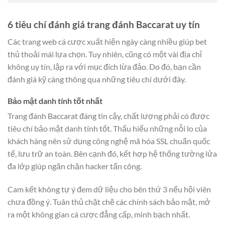
6 tiêu chí đánh giá trang đánh Baccarat uy tín
Các trang web cá cược xuất hiện ngày càng nhiều giúp bet
thủ thoải mái lựa chọn. Tuy nhiên, cũng có một vài địa chỉ
không uy tín, lập ra với mục đích lừa đảo. Do đó, bạn cần
đánh giá kỹ càng thông qua những tiêu chí dưới đây.
Bảo mật danh tính tốt nhất
Trang đánh Baccarat đáng tin cậy, chất lượng phải có được
tiêu chí bảo mật danh tính tốt. Thấu hiểu những nỗi lo của
khách hàng nên sử dụng công nghệ mã hóa SSL chuẩn quốc
tế, lưu trữ an toàn. Bên cạnh đó, kết hợp hệ thống tường lửa
đa lớp giúp ngăn chặn hacker tấn công.
Cam kết không tự ý đem dữ liệu cho bên thứ 3 nếu hội viên
chưa đồng ý. Tuân thủ chặt chẽ các chính sách bảo mật, mở
ra một không gian cá cược đẳng cấp, minh bạch nhất.