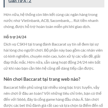
Giản Từ A - Z
Hơn nữa, hệ thống còn liên kết cùng các ngân hàng trong
nước như Vietinbank, ACB, Sacombank,… Rút tiền nhanh
chóng, được hỗ trợ hoàn toàn miễn phí khi giao dịch.
Hỗ trợ 24/24
Dịch vụ CSKH tại trang đánh Baccarat uy tín sẽ đem lại sự
hài lòng cho người chơi. Bộ phận này bao gồm các nhân viên
có kinh nghiệm, chuyên môn cao, luôn xử lý các vấn đề, giải
đáp thắc mắc. Hơn nữa, sẵn sàng hoạt động 24/24 nên bất
cứ khi nào bạn cần liên hệ cũng dễ dàng tiếp cận được.
Nên chơi Baccarat tại trang web nào?
Baccarat hiện phủ sóng tại nhiều sòng bạc trực tuyến, vậy
nên chơi ở đâu an toàn? Với những tiêu chỉ trên, bạn có thể
đến với S666, đây là cổng game hàng đầu châu Á. Sân chơi
được các bet thủ đánh giá rất cao và lựa chọn là điểm đến số