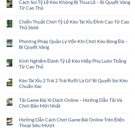
Cách Soi Tỷ Lệ Kèo Không Bị Thua Lỗ – Bí Quyết Vàng
Từ Cao Thủ
Chiến Thuật Chơi Tỷ Lệ Kèo Tài Xỉu Đỉnh Cao Từ Cao
Thủ S666
Phương Pháp Quản Lý Vốn Khi Chơi Kèo Bóng Đá –
Bí Quyết Vàng
Kinh Nghiệm Đánh Tỷ Lệ Kèo Hiệp Phụ Luôn Thắng
Từ Cao Thủ
Kèo Tài Xỉu 2 Trái 2 Trái Rưỡi Là Gì? Bí Quyết Soi Kèo
Chuẩn Xác
Tải Game Bài Xì Dách Online – Hướng Dẫn Tải Và
Chơi Bản Mới Nhất
Hướng Dẫn Cách Chơi Game Bài Online Trên Điện
Thoại Siêu Mượt