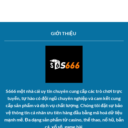
GIỚI THIỆU
S666
một nhà cái uy tín chuyên cung cấp các trò chơi trực
tuyến, tự hào có đội ngũ chuyên nghiệp và cam kết cung
cấp sản phẩm và dịch vụ chất lượng. Chúng tôi đặt sự bảo
vệ thông tin cá nhân ưu tiên hàng đầu bằng mã hoá dữ liệu
mạnh mẽ. Đa dạng sản phẩm từ casino, thể thao, nổ hũ, bắn
cá, xổ số, game bài.