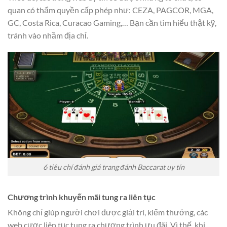
quan có thẩm quyền cấp phép như: CEZA, PAGCOR, MGA,
GC, Costa Rica, Curacao Gaming,… Bạn cần tìm hiểu thật kỹ,
tránh vào nhầm địa chỉ.
6 tiêu chí đánh giá trang đánh Baccarat uy tín
Chương trình khuyến mãi tung ra liên tục
Không chỉ giúp người chơi được giải trí, kiếm thưởng, các
web cược liên tục tung ra chương trình ưu đãi. Vì thế, khi