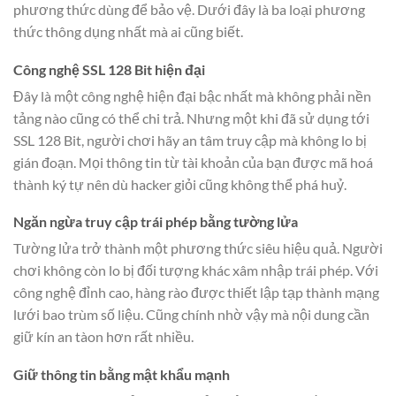
phương thức dùng để bảo vệ. Dưới đây là ba loại phương
thức thông dụng nhất mà ai cũng biết.
Công nghệ SSL 128 Bit hiện đại
Đây là một công nghệ hiện đại bậc nhất mà không phải nền
tảng nào cũng có thể chi trả. Nhưng một khi đã sử dụng tới
SSL 128 Bit, người chơi hãy an tâm truy cập mà không lo bị
gián đoạn. Mọi thông tin từ tài khoản của bạn được mã hoá
thành ký tự nên dù hacker giỏi cũng không thể phá huỷ.
Ngăn ngừa truy cập trái phép bằng tường lửa
Tường lửa trở thành một phương thức siêu hiệu quả. Người
chơi không còn lo bị đối tượng khác xâm nhập trái phép. Với
công nghệ đỉnh cao, hàng rào được thiết lập tạp thành mạng
lưới bao trùm số liệu. Cũng chính nhờ vậy mà nội dung cần
giữ kín an tàon hơn rất nhiều.
Giữ thông tin bằng mật khẩu mạnh