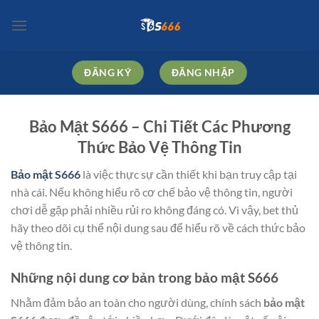
Chuyển
đến
nội
dung
ĐĂNG KÝ
ĐĂNG NHẬP
Bảo Mật S666 – Chi Tiết Các Phương
Thức Bảo Vệ Thông Tin
Bảo mật S666
là việc thực sự cần thiết khi bạn truy cập tại
nhà cái. Nếu không hiểu rõ cơ chế bảo vệ thông tin, người
chơi dễ gặp phải nhiều rủi ro không đáng có. Vì vậy, bet thủ
hãy theo dõi cụ thể nội dung sau để hiểu rõ về cách thức bảo
vệ thông tin.
Những nội dung cơ bản trong bảo mật S666
Nhằm đảm bảo an toàn cho người dùng, chính sách
bảo mật