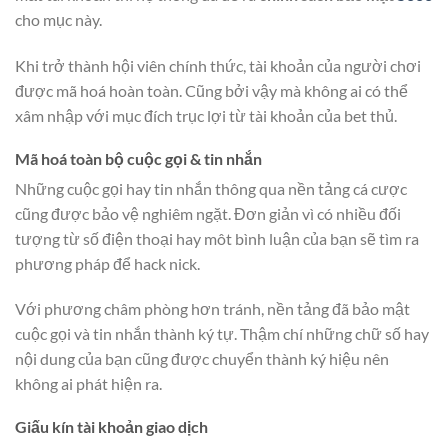
cho mục này.
Khi trở thành hội viên chính thức, tài khoản của người chơi
được mã hoá hoàn toàn. Cũng bởi vậy mà không ai có thể
xâm nhập với mục đích trục lợi từ tài khoản của bet thủ.
Mã hoá toàn bộ cuộc gọi & tin nhắn
Những cuộc gọi hay tin nhắn thông qua nền tảng cá cược
cũng được bảo vệ nghiêm ngặt. Đơn giản vì có nhiều đối
tượng từ số điện thoại hay môt bình luận của bạn sẽ tìm ra
phương pháp để hack nick.
Với phương châm phòng hơn tránh, nền tảng đã bảo mật
cuộc gọi và tin nhắn thành ký tự. Thậm chí những chữ số hay
nội dung của bạn cũng được chuyển thành ký hiệu nên
không ai phát hiện ra.
Giấu kín tài khoản giao dịch