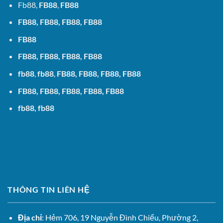
Fb88
,
FB88
,
FB88
FB88
,
FB88
,
FB88
,
FB88
FB88
FB88
,
FB88
,
FB88
,
FB88
fb88
,
fb88
,
FB88
,
FB88
,
FB88
,
FB88
FB88
,
FB88
,
FB88
,
FB88
,
FB88
fb88
,
fb88
THÔNG TIN LIÊN HỆ
Địa chỉ
:
Hẻm 706, 19 Nguyễn Đình Chiểu, Phường 2,