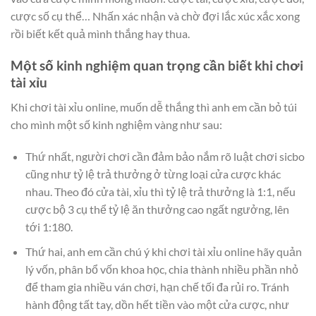
cược số cụ thể… Nhấn xác nhận và chờ đợi lắc xúc xắc xong
rồi biết kết quả mình thắng hay thua.
Một số kinh nghiệm quan trọng cần biết khi chơi
tài xỉu
Khi chơi tài xỉu online, muốn dễ thắng thì anh em cần bỏ túi
cho mình một số kinh nghiệm vàng như sau:
Thứ nhất, người chơi cần đảm bảo nắm rõ luật chơi sicbo
cũng như tỷ lệ trả thưởng ở từng loại cửa cược khác
nhau. Theo đó cửa tài, xỉu thì tỷ lệ trả thưởng là 1:1, nếu
cược bộ 3 cụ thể tỷ lệ ăn thưởng cao ngất ngưởng, lên
tới 1:180.
Thứ hai, anh em cần chú ý khi chơi tài xỉu online hãy quản
lý vốn, phân bổ vốn khoa học, chia thành nhiều phần nhỏ
để tham gia nhiều ván chơi, hạn chế tối đa rủi ro. Tránh
hành động tất tay, dồn hết tiền vào một cửa cược, như