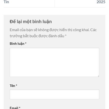
Tín
2025
Để lại một bình luận
Email của bạn sẽ không được hiển thị công khai.
Các
trường bắt buộc được đánh dấu
*
Bình luận
*
Tên
*
Email
*