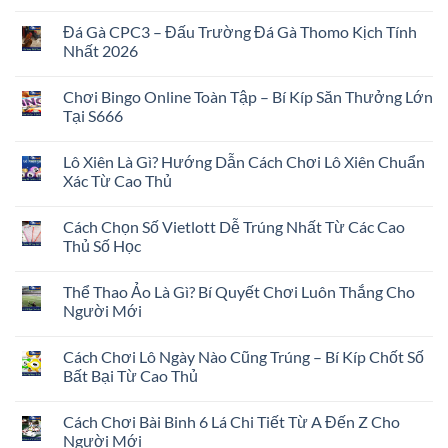
Đá Gà CPC3 – Đấu Trường Đá Gà Thomo Kịch Tính
Nhất 2026
Chơi Bingo Online Toàn Tập – Bí Kíp Săn Thưởng Lớn
Tại S666
Lô Xiên Là Gì? Hướng Dẫn Cách Chơi Lô Xiên Chuẩn
Xác Từ Cao Thủ
Cách Chọn Số Vietlott Dễ Trúng Nhất Từ Các Cao
Thủ Số Học
Thể Thao Ảo Là Gì? Bí Quyết Chơi Luôn Thắng Cho
Người Mới
Cách Chơi Lô Ngày Nào Cũng Trúng – Bí Kíp Chốt Số
Bất Bại Từ Cao Thủ
Cách Chơi Bài Binh 6 Lá Chi Tiết Từ A Đến Z Cho
Người Mới