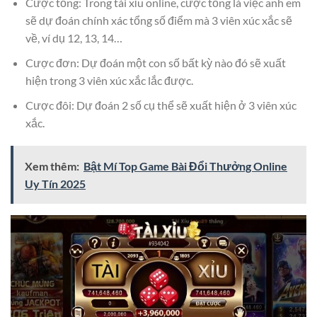
Cược tổng: Trong tài xỉu online, cược tổng là việc anh em
sẽ dự đoán chính xác tổng số điểm mà 3 viên xúc xắc sẽ
về, ví dụ 12, 13, 14…
Cược đơn: Dự đoán một con số bất kỳ nào đó sẽ xuất
hiện trong 3 viên xúc xắc lắc được.
Cược đôi: Dự đoán 2 số cụ thể sẽ xuất hiện ở 3 viên xúc
xắc.
Xem thêm:
Bật Mí Top Game Bài Đổi Thưởng Online
Uy Tín 2025