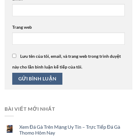
Trang web
Lưu tên của tôi, email, và trang web trong trình duyệt
này cho lần bình luận kế tiếp của tôi.
BÀI VIẾT MỚI NHẤT
Xem Đá Gà Trên Mạng Uy Tín – Trực Tiếp Đá Gà
Thomo Hôm Nay