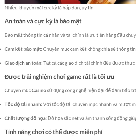
Nhiều khuyến mãi cực kỳ là hấp dẫn, uy tín
An toàn và cực kỳ là bảo mật
Bảo mật thông tin cá nhân và tài chính là ưu tiên hàng đầu chu
Cam kết bảo mật
: Chuyên mục cam kết không chia sẻ thông tin
Giao dịch an toàn
: Tất cả các giao dịch tài chính đều được thự
Được trải nghiệm chơi game rất là tối ưu
Chuyên mục
Casino
sử dụng công nghệ hiện đại để đảm bảo tr
Tốc độ tải nhanh
: Với tốc độ tải chuyên mục nhanh và mượt mà
Chất lượng đồ họa
: Đồ họa sắc nét và âm thanh sống động giúp 
Tính năng chơi có thể được miễn phí