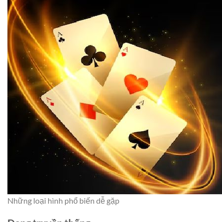
Những loại hình phổ biến dễ gặp