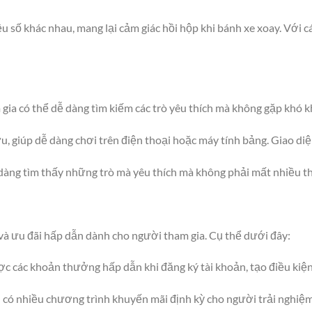
 số khác nhau, mang lại cảm giác hồi hộp khi bánh xe xoay. Với c
 gia có thể dễ dàng tìm kiếm các trò yêu thích mà không gặp khó 
ưu, giúp dễ dàng chơi trên điện thoại hoặc máy tính bảng. Giao di
ễ dàng tìm thấy những trò mà yêu thích mà không phải mất nhiều th
và ưu đãi hấp dẫn dành cho người tham gia. Cụ thể dưới đây:
 các khoản thưởng hấp dẫn khi đăng ký tài khoản, tạo điều kiện 
n có nhiều chương trình khuyến mãi định kỳ cho người trải nghiệm 