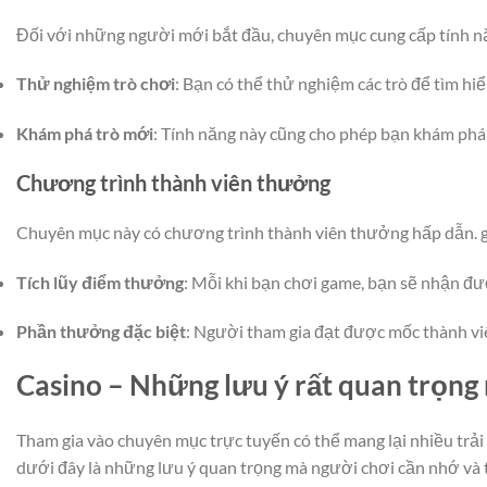
Đối với những người mới bắt đầu, chuyên mục cung cấp tính năn
Thử nghiệm trò chơi
: Bạn có thể thử nghiệm các trò để tìm hiể
Khám phá trò mới
: Tính năng này cũng cho phép bạn khám phá 
Chương trình thành viên thưởng
Chuyên mục này có chương trình thành viên thưởng hấp dẫn. gi
Tích lũy điểm thưởng
: Mỗi khi bạn chơi game, bạn sẽ nhận đư
Phần thưởng đặc biệt
: Người tham gia đạt được mốc thành vi
Casino – Những lưu ý rất quan trọng
Tham gia vào chuyên mục trực tuyến có thể mang lại nhiều trải n
dưới đây là những lưu ý quan trọng mà người chơi cần nhớ và