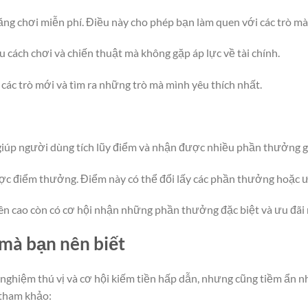
g chơi miễn phí. Điều này cho phép bạn làm quen với các trò mà 
u cách chơi và chiến thuật mà không gặp áp lực về tài chính.
các trò mới và tìm ra những trò mà mình yêu thích nhất.
úp người dùng tích lũy điểm và nhận được nhiều phần thưởng giá
ợc điểm thưởng. Điểm này có thể đổi lấy các phần thưởng hoặc ưu
ên cao còn có cơ hội nhận những phần thưởng đặc biệt và ưu đãi 
 mà bạn nên biết
ghiệm thú vị và cơ hội kiếm tiền hấp dẫn, nhưng cũng tiềm ẩn nhiề
 tham khảo: