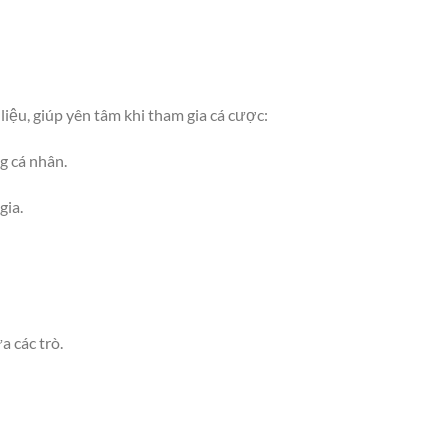
iệu, giúp yên tâm khi tham gia cá cược:
g cá nhân.
gia.
a các trò.