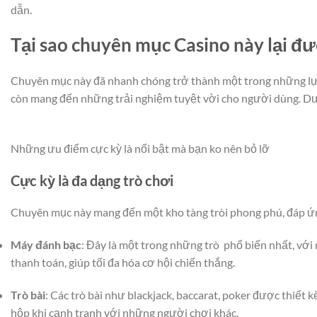
dẫn.
Tại sao chuyên mục Casino này lại đư
Chuyên mục này đã nhanh chóng trở thành một trong những lựa 
còn mang đến những trải nghiệm tuyệt vời cho người dùng. Dư
Những ưu điểm cực kỳ là nổi bật mà bạn ko nên bỏ lỡ
Cực kỳ là đa dạng trò chơi
Chuyên mục này mang đến một kho tàng tròi phong phú, đáp ứn
Máy đánh bạc
: Đây là một trong những trò phổ biến nhất, với
thanh toán, giúp tối đa hóa cơ hội chiến thắng.
Trò bài
: Các trò bài như blackjack, baccarat, poker được thiết
hộp khi cạnh tranh với những người chơi khác.