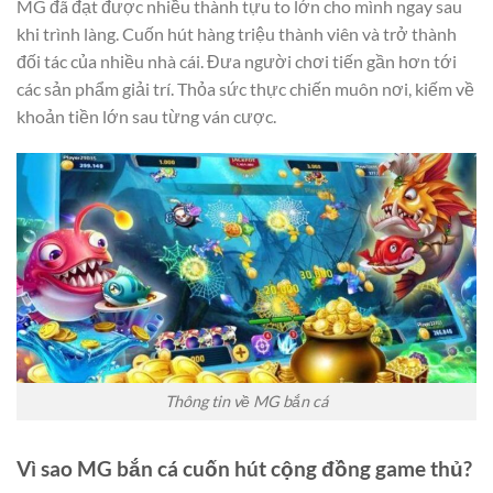
MG đã đạt được nhiều thành tựu to lớn cho mình ngay sau
khi trình làng. Cuốn hút hàng triệu thành viên và trở thành
đối tác của nhiều nhà cái. Đưa người chơi tiến gần hơn tới
các sản phẩm giải trí. Thỏa sức thực chiến muôn nơi, kiếm về
khoản tiền lớn sau từng ván cược.
Thông tin về MG bắn cá
Vì sao MG bắn cá cuốn hút cộng đồng game thủ?