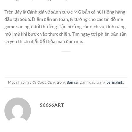
Trên đây là đánh giá về sảnh cược MG bắn cá nổi tiếng hàng
đầu tại S666. Điểm đến an toàn, lý tưởng cho các tín đồ mê
game săn ngư đổi thưởng. Tận hưởng các dịch vụ, tính năng
mới mẻ khi bước vào thực chiến. Tìm ngay tới phiên bản săn
cá yêu thích nhất để thỏa mãn đam mê.
Mục nhập này đã được đăng trong
Bắn cá
. Đánh dấu trang
permalink
.
S6666ART