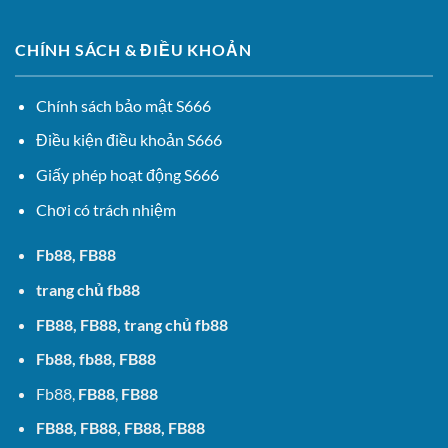
CHÍNH SÁCH & ĐIỀU KHOẢN
Chính sách bảo mật S666
Điều kiện điều khoản S666
Giấy phép hoạt động S666
Chơi có trách nhiệm
Fb88
,
FB88
trang chủ fb88
FB88
,
FB88
,
trang chủ fb88
Fb88
,
fb88
,
FB88
Fb88
,
FB88
,
FB88
FB88
,
FB88
,
FB88
,
FB88