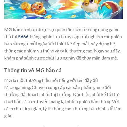
MG bắn cá
nhận được sự quan tâm lớn từ cộng đồng game
thủ tại
S666
. Hàng nghìn lượt truy cập trải nghiệm các phiên
bản săn ngư mỗi ngày. Với thiết kế đẹp mắt, xây dựng hệ
thống các nhiệm vụ thú vị và tỷ lệ thưởng cao. Ngay sau đây,
khám phá sảnh cược chất lượng này để thỏa mãn đam mê.
Thông tin về MG bắn cá
MG là một thương hiệu nổi tiếng với tên đầy đủ
Microgaming. Chuyên cung cấp các sản phẩm game đổi
thưởng đắt khách nhất thị trường. Đặc biệt, phải kể tới trò
chơi bắn cá trực tuyến mang lại nhiều phiên bản thú vị. Với
cách chơi đơn giản, tỷ lệ thắng cao, thưởng hậu hĩnh, dễ làm
giàu.