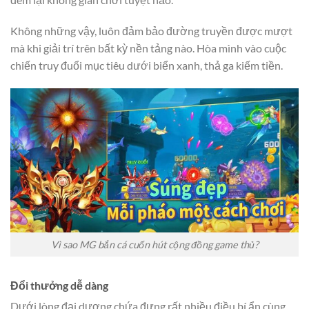
Không những vậy, luôn đảm bảo đường truyền được mượt
mà khi giải trí trên bất kỳ nền tảng nào. Hòa mình vào cuộc
chiến truy đuổi mục tiêu dưới biển xanh, thả ga kiếm tiền.
Vì sao MG bắn cá cuốn hút cộng đồng game thủ?
Đổi thưởng dễ dàng
Dưới lòng đại dương chứa đựng rất nhiều điều bí ẩn cùng