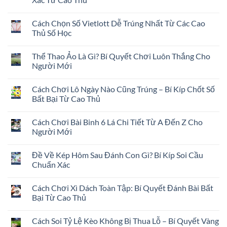
Cách Chọn Số Vietlott Dễ Trúng Nhất Từ Các Cao
Thủ Số Học
Thể Thao Ảo Là Gì? Bí Quyết Chơi Luôn Thắng Cho
Người Mới
Cách Chơi Lô Ngày Nào Cũng Trúng – Bí Kíp Chốt Số
Bất Bại Từ Cao Thủ
Cách Chơi Bài Binh 6 Lá Chi Tiết Từ A Đến Z Cho
Người Mới
Đề Về Kép Hôm Sau Đánh Con Gì? Bí Kíp Soi Cầu
Chuẩn Xác
Cách Chơi Xì Dách Toàn Tập: Bí Quyết Đánh Bài Bất
Bại Từ Cao Thủ
Cách Soi Tỷ Lệ Kèo Không Bị Thua Lỗ – Bí Quyết Vàng