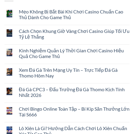
Mẹo Không Bị Bắt Bài Khi Chơi Casino Chuẩn Cao
Thủ Dành Cho Game Thủ
Cách Chọn Khung Giờ Vàng Chơi Casino Giúp Tối Ưu
Tỷ Lệ Thắng
Kinh Nghiệm Quản Lý Thời Gian Chơi Casino Hiệu
Quả Cho Game Thủ
Xem Đá Gà Trên Mạng Uy Tín – Trực Tiếp Đá Gà
Thomo Hôm Nay
Đá Gà CPC3 – Đấu Trường Đá Gà Thomo Kịch Tính
Nhất 2026
Chơi Bingo Online Toàn Tập – Bí Kíp Săn Thưởng Lớn
Tại S666
Lô Xiên Là Gì? Hướng Dẫn Cách Chơi Lô Xiên Chuẩn
Xác Từ Cao Thủ