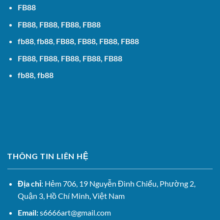
FB88
FB88
,
FB88
,
FB88
,
FB88
fb88
,
fb88
,
FB88
,
FB88
,
FB88
,
FB88
FB88
,
FB88
,
FB88
,
FB88
,
FB88
fb88
,
fb88
THÔNG TIN LIÊN HỆ
Địa chỉ
:
Hẻm 706, 19 Nguyễn Đình Chiểu, Phường 2,
Quận 3, Hồ Chí Minh, Việt Nam
Email:
s6666art@gmail.com