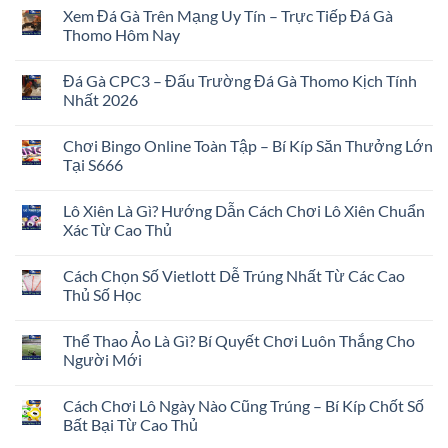
Xem Đá Gà Trên Mạng Uy Tín – Trực Tiếp Đá Gà
Thomo Hôm Nay
Đá Gà CPC3 – Đấu Trường Đá Gà Thomo Kịch Tính
Nhất 2026
Chơi Bingo Online Toàn Tập – Bí Kíp Săn Thưởng Lớn
Tại S666
Lô Xiên Là Gì? Hướng Dẫn Cách Chơi Lô Xiên Chuẩn
Xác Từ Cao Thủ
Cách Chọn Số Vietlott Dễ Trúng Nhất Từ Các Cao
Thủ Số Học
Thể Thao Ảo Là Gì? Bí Quyết Chơi Luôn Thắng Cho
Người Mới
Cách Chơi Lô Ngày Nào Cũng Trúng – Bí Kíp Chốt Số
Bất Bại Từ Cao Thủ