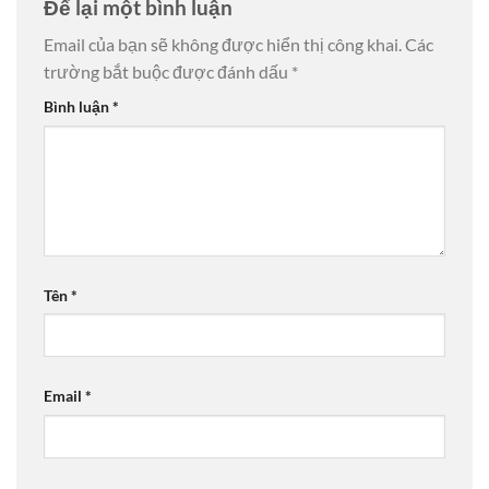
Để lại một bình luận
Email của bạn sẽ không được hiển thị công khai.
Các
trường bắt buộc được đánh dấu
*
Bình luận
*
Tên
*
Email
*