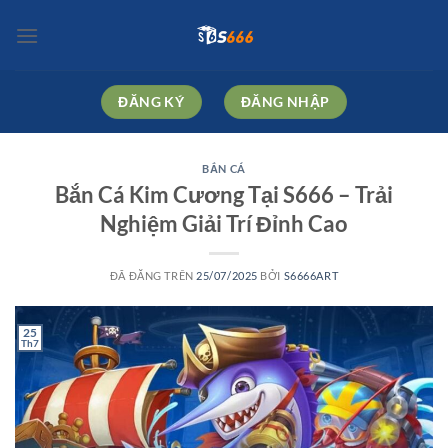
Chuyển
đến
nội
dung
ĐĂNG KÝ
ĐĂNG NHẬP
BẮN CÁ
Bắn Cá Kim Cương Tại S666 – Trải
Nghiệm Giải Trí Đỉnh Cao
ĐÃ ĐĂNG TRÊN
25/07/2025
BỞI
S6666ART
25
Th7