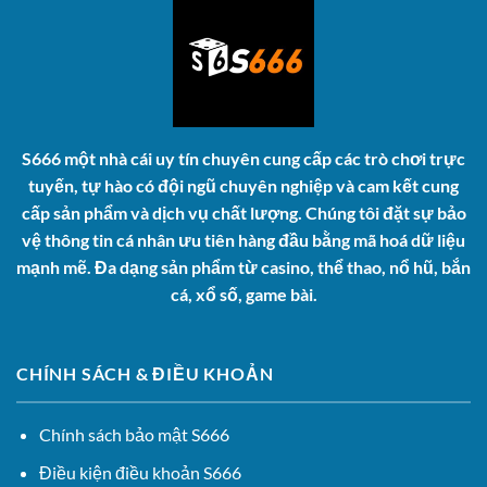
S666
một nhà cái uy tín chuyên cung cấp các trò chơi trực
tuyến, tự hào có đội ngũ chuyên nghiệp và cam kết cung
cấp sản phẩm và dịch vụ chất lượng. Chúng tôi đặt sự bảo
vệ thông tin cá nhân ưu tiên hàng đầu bằng mã hoá dữ liệu
mạnh mẽ. Đa dạng sản phẩm từ casino, thể thao, nổ hũ, bắn
cá, xổ số, game bài.
CHÍNH SÁCH & ĐIỀU KHOẢN
Chính sách bảo mật S666
Điều kiện điều khoản S666