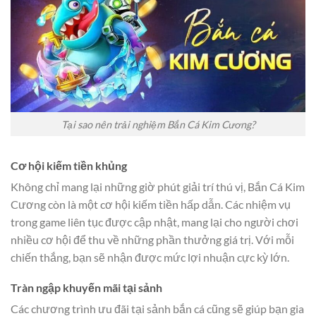
Tại sao nên trải nghiệm Bắn Cá Kim Cương?
Cơ hội kiếm tiền khủng
Không chỉ mang lại những giờ phút giải trí thú vị, Bắn Cá Kim
Cương còn là một cơ hội kiếm tiền hấp dẫn. Các nhiệm vụ
trong game liên tục được cập nhật, mang lại cho người chơi
nhiều cơ hội để thu về những phần thưởng giá trị. Với mỗi
chiến thắng, bạn sẽ nhận được mức lợi nhuận cực kỳ lớn.
Tràn ngập khuyến mãi tại sảnh
Các chương trình ưu đãi tại sảnh bắn cá cũng sẽ giúp bạn gia