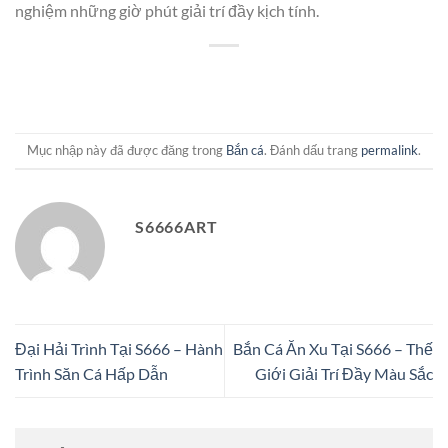
nghiệm những giờ phút giải trí đầy kịch tính.
Mục nhập này đã được đăng trong
Bắn cá
. Đánh dấu trang
permalink
.
S6666ART
Đại Hải Trình Tại S666 – Hành
Bắn Cá Ăn Xu Tại S666 – Thế
Trình Săn Cá Hấp Dẫn
Giới Giải Trí Đầy Màu Sắc