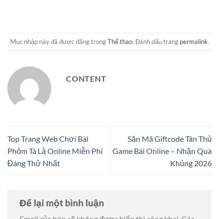
Mục nhập này đã được đăng trong
Thể thao
. Đánh dấu trang
permalink
.
CONTENT
Top Trang Web Chơi Bài
Săn Mã Giftcode Tân Thủ
Phỏm Tá Lả Online Miễn Phí
Game Bài Online – Nhận Quà
Đáng Thử Nhất
Khủng 2026
Để lại một bình luận
Email của bạn sẽ không được hiển thị công khai.
Các