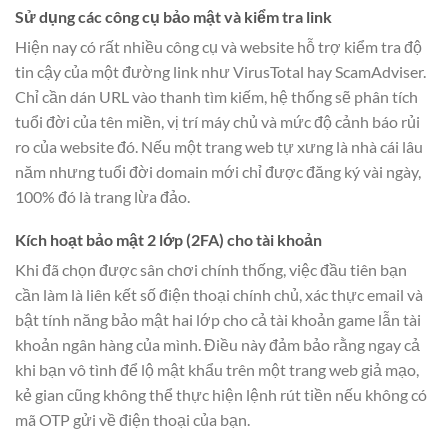
Sử dụng các công cụ bảo mật và kiểm tra link
Hiện nay có rất nhiều công cụ và website hỗ trợ kiểm tra độ
tin cậy của một đường link như VirusTotal hay ScamAdviser.
Chỉ cần dán URL vào thanh tìm kiếm, hệ thống sẽ phân tích
tuổi đời của tên miền, vị trí máy chủ và mức độ cảnh báo rủi
ro của website đó. Nếu một trang web tự xưng là nhà cái lâu
năm nhưng tuổi đời domain mới chỉ được đăng ký vài ngày,
100% đó là trang lừa đảo.
Kích hoạt bảo mật 2 lớp (2FA) cho tài khoản
Khi đã chọn được sân chơi chính thống, việc đầu tiên bạn
cần làm là liên kết số điện thoại chính chủ, xác thực email và
bật tính năng bảo mật hai lớp cho cả tài khoản game lẫn tài
khoản ngân hàng của mình. Điều này đảm bảo rằng ngay cả
khi bạn vô tình để lộ mật khẩu trên một trang web giả mạo,
kẻ gian cũng không thể thực hiện lệnh rút tiền nếu không có
mã OTP gửi về điện thoại của bạn.