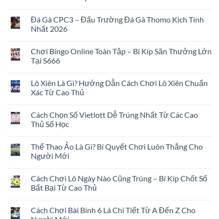
Đá Gà CPC3 – Đấu Trường Đá Gà Thomo Kịch Tính
Nhất 2026
Chơi Bingo Online Toàn Tập – Bí Kíp Săn Thưởng Lớn
Tại S666
Lô Xiên Là Gì? Hướng Dẫn Cách Chơi Lô Xiên Chuẩn
Xác Từ Cao Thủ
Cách Chọn Số Vietlott Dễ Trúng Nhất Từ Các Cao
Thủ Số Học
Thể Thao Ảo Là Gì? Bí Quyết Chơi Luôn Thắng Cho
Người Mới
Cách Chơi Lô Ngày Nào Cũng Trúng – Bí Kíp Chốt Số
Bất Bại Từ Cao Thủ
Cách Chơi Bài Binh 6 Lá Chi Tiết Từ A Đến Z Cho