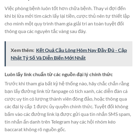
Việc phòng bệnh luôn tốt hơn chữa bệnh. Thay vì đợi đến
khi bị lừa mới tìm cách lấy lại tiền, cược thủ nên tự thiết lập
cho mình một quy trình tham gia giải trí an toàn tuyệt đối
thông qua các nguyên tắc vàng sau đây.
Xem thêm:
Kết Quả Cầu Lông Hôm Nay Đầy Đủ - Cập
Nhật Tỷ Số Và Diễn Biến Mới Nhất
Luôn lấy link chuẩn từ các nguồn đại lý chính thức
Trước khi tham gia bất kỳ hệ thống nào, hãy chắc chắn rằng
bạn lấy đường link từ fanpage có tích xanh, các diễn đàn cá
cược uy tín có lượng thành viên đông đảo, hoặc thông qua
các đại lý cấp 1 được ủy quyền chính thức. Tuyệt đối không
bấm vào các đường link lạ được gửi qua tin nhắn SMS spam,
tin nhắn ẩn danh trên Telegram hay các hội nhóm kéo
baccarat không rõ nguồn gốc.