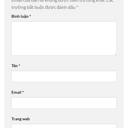
trường bắt buộc được đánh dấu
*
Bình luận
*
Tên
*
Email
*
Trang web