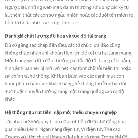
Ngược lại, những web mạo danh thường sử dụng các ký tự
lạ, thêm thắt các con số ngẫu nhiên hoặc các đuôi tên miền rẻ
tiền, lạ hoắc như .xyz, .top, .info, .cc.
Đánh giá chất lượng đồ họa và tốc độ tải trang
Dù cố gắng sao chép đến đâu, các tổ chức lừa đảo cũng
không chấp nhận chi khoản tiền lớn để tối ưu hạ tầng mạng.
Một trang web lừa đảo thường có tốc độ tải trang rất chậm,
hình ảnh banner bị mờ, vỡ nét, các font chữ lỗi hiển thị hoặc
sai chính tả hệ thống. Khi bạn bấm vào các danh mục con
hoặc phần chăm sóc khách hàng, hệ thống thường báo lỗi
404 hoặc chuyển hướng sang một trang quảng cáo cá độ
khác.
Hệ thống nạp rút tiền mập mờ, thiếu chuyên nghiệp
Tại nhà cái S666, quy trình nạp rút tiền được tự động hóa
qua nhiều kênh: Ngân hàng điện tử, Ví điện tử, Thẻ cào,
Crypto với tên chủ tài khoản đại diện rõ ràng. Trong khi đó,