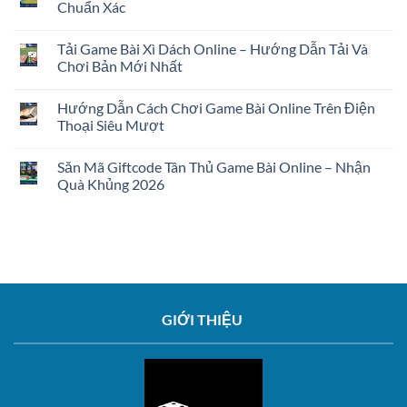
Chuẩn Xác
Tải Game Bài Xì Dách Online – Hướng Dẫn Tải Và
Chơi Bản Mới Nhất
Hướng Dẫn Cách Chơi Game Bài Online Trên Điện
Thoại Siêu Mượt
Săn Mã Giftcode Tân Thủ Game Bài Online – Nhận
Quà Khủng 2026
GIỚI THIỆU