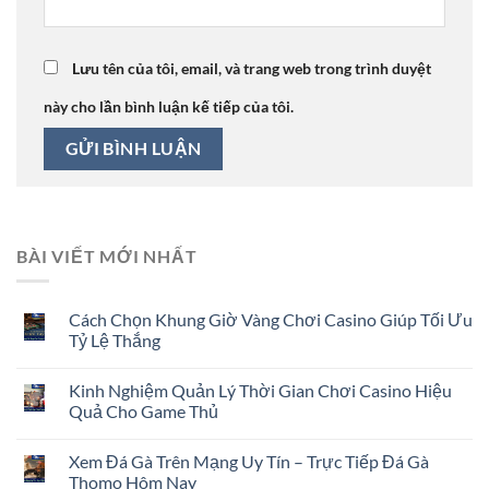
Lưu tên của tôi, email, và trang web trong trình duyệt
này cho lần bình luận kế tiếp của tôi.
BÀI VIẾT MỚI NHẤT
Cách Chọn Khung Giờ Vàng Chơi Casino Giúp Tối Ưu
Tỷ Lệ Thắng
Kinh Nghiệm Quản Lý Thời Gian Chơi Casino Hiệu
Quả Cho Game Thủ
Xem Đá Gà Trên Mạng Uy Tín – Trực Tiếp Đá Gà
Thomo Hôm Nay