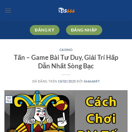
Chuyển
đến
nội
dung
ĐĂNG KÝ
ĐĂNG NHẬP
CASINO
Tấn – Game Bài Tư Duy, Giải Trí Hấp
Dẫn Nhất Sòng Bạc
ĐÃ ĐĂNG TRÊN
10/02/2025
BỞI
S6666ART
10
Th2