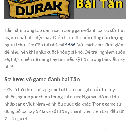
Tấn
nằm trong top danh sách dòng game đánh bài có sức hút
mạnh nhất nhì hiện nay. Điển hình, lôi cuốn đông đảo lượng
người chơi tìm đến tại nhà cái
S666
. Với cách chơi đơn giản,
dễ hiểu nên khi nhập cuộc không bị khó. Để trải nghiệm suôn
sẻ, thực chiến dễ dàng hãy tìm hiểu kỹ hơn trong bài viết này
nhé!
Sơ lược về game đánh bài Tấn
Đây là trò chơi thú vị, game bài hấp dẫn tại nước ta. Tuy
nhiên, nguồn gốc chính thống tại nước Nga sau đó mới du
nhập sang Việt Nam và nhiều quốc gia khác. Trong game sử
dụng bộ bài tây 52 lá và số lượng thành viên trên bàn đấu từ
2 – 4 người.