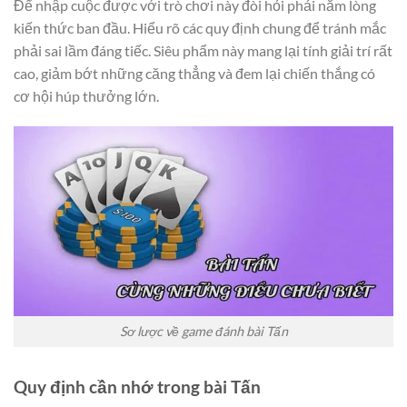
Để nhập cuộc được với trò chơi này đòi hỏi phải nằm lòng
kiến thức ban đầu. Hiểu rõ các quy định chung để tránh mắc
phải sai lầm đáng tiếc. Siêu phẩm này mang lại tính giải trí rất
cao, giảm bớt những căng thẳng và đem lại chiến thắng có
cơ hội húp thưởng lớn.
Sơ lược về game đánh bài Tấn
Quy định cần nhớ trong bài Tấn