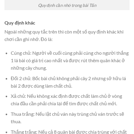
Quy định cần nhớ trong bài Tấn
Quy định khác
Ngoài những quy tắc trên thì còn một số quy định khác khi
chơi cần ghi nhớ. Đó là:
Cúng chủ: Người về cuối cùng phải cúng cho người thắng
1 lá bài có giá trị cao nhất và được rút thêm quân khác ở
những cây chung.
Đổi 2 chủ: Bốc bài chủ không phải cây 2 nhưng sở hữu lá
bài 2 được dùng làm chất chủ.
Xả chủ: Nếu không xác định được chất làm chủ ở vòng
chia đầu cần phải chia lại để tìm được chất chủ mới.
Thua trắng: Nếu lật chủ ván này trùng chủ ván trước sẽ
thua.
Thắng trắng: Nếu cả 8 quân bài được chia trùng với chất