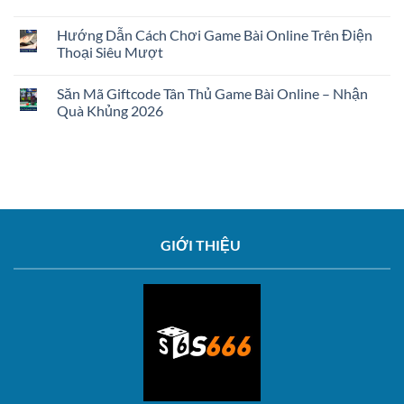
Hướng Dẫn Cách Chơi Game Bài Online Trên Điện
Thoại Siêu Mượt
Săn Mã Giftcode Tân Thủ Game Bài Online – Nhận
Quà Khủng 2026
GIỚI THIỆU