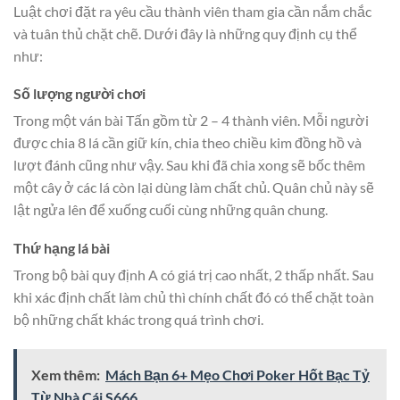
Luật chơi đặt ra yêu cầu thành viên tham gia cần nắm chắc
và tuân thủ chặt chẽ. Dưới đây là những quy định cụ thể
như:
Số lượng người chơi
Trong một ván bài Tấn gồm từ 2 – 4 thành viên. Mỗi người
được chia 8 lá cần giữ kín, chia theo chiều kim đồng hồ và
lượt đánh cũng như vậy. Sau khi đã chia xong sẽ bốc thêm
một cây ở các lá còn lại dùng làm chất chủ. Quân chủ này sẽ
lật ngửa lên để xuống cuối cùng những quân chung.
Thứ hạng lá bài
Trong bộ bài quy định A có giá trị cao nhất, 2 thấp nhất. Sau
khi xác định chất làm chủ thì chính chất đó có thể chặt toàn
bộ những chất khác trong quá trình chơi.
Xem thêm:
Mách Bạn 6+ Mẹo Chơi Poker Hốt Bạc Tỷ
Từ Nhà Cái S666