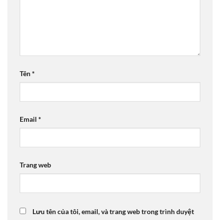
Tên
*
Email
*
Trang web
Lưu tên của tôi, email, và trang web trong trình duyệt