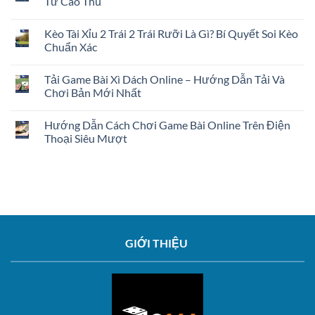
Từ Cao Thủ
Kèo Tài Xỉu 2 Trái 2 Trái Rưỡi Là Gì? Bí Quyết Soi Kèo
Chuẩn Xác
Tải Game Bài Xì Dách Online – Hướng Dẫn Tải Và
Chơi Bản Mới Nhất
Hướng Dẫn Cách Chơi Game Bài Online Trên Điện
Thoại Siêu Mượt
GIỚI THIỆU