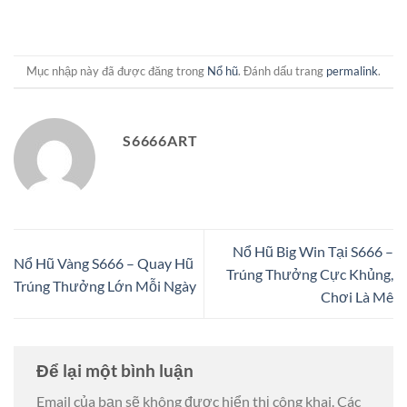
Mục nhập này đã được đăng trong
Nổ hũ
. Đánh dấu trang
permalink
.
S6666ART
Nổ Hũ Big Win Tại S666 –
Nổ Hũ Vàng S666 – Quay Hũ
Trúng Thưởng Cực Khủng,
Trúng Thưởng Lớn Mỗi Ngày
Chơi Là Mê
Để lại một bình luận
Email của bạn sẽ không được hiển thị công khai.
Các