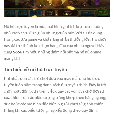
Nổ hũ trực tuyến là một loại hình giải trí được ưa chuộng
nhờ cách chơi đơn giản nhưng cuốn hút. Với sự đa dạng
trong các tựa game và khả năng nhận thưởng lớn, trò chơi
này đã trở thành lựa chọn hàng đầu của nhiều người. Hãy
cùng
S666
tìm hiểu những điểm nổi bật mà nổ hũ online
mang lại!
Tìm hiểu về nổ hũ trực tuyến
Khi nhắc đến các trò chơi dựa vào may mắn, nổ hũ trực
tuyến luôn nằm trong danh sách được yêu thích. Đây là trò
chơi hoạt động dựa trên việc quay các vòng và chờ đợi sự
xuất hiện của các biểu tượng trùng khớp theo hàng ngang,
dọc hoặc các mô hình đặc biệt. Người chơi sẽ giành chiến
thắng khi các biểu tượng này xếp đúng theo quy định.