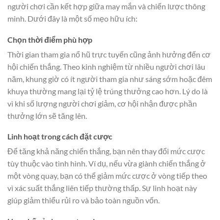
người chơi cần kết hợp giữa may mắn và chiến lược thông
minh. Dưới đây là một số mẹo hữu ích:
Chọn thời điểm phù hợp
Thời gian tham gia nổ hũ trực tuyến cũng ảnh hưởng đến cơ
hội chiến thắng. Theo kinh nghiệm từ nhiều người chơi lâu
năm, khung giờ có ít người tham gia như sáng sớm hoặc đêm
khuya thường mang lại tỷ lệ trúng thưởng cao hơn. Lý do là
vì khi số lượng người chơi giảm, cơ hội nhận được phần
thưởng lớn sẽ tăng lên.
Linh hoạt trong cách đặt cược
Để tăng khả năng chiến thắng, bạn nên thay đổi mức cược
tùy thuộc vào tình hình. Ví dụ, nếu vừa giành chiến thắng ở
một vòng quay, bạn có thể giảm mức cược ở vòng tiếp theo
vì xác suất thắng liên tiếp thường thấp. Sự linh hoạt này
giúp giảm thiểu rủi ro và bảo toàn nguồn vốn.