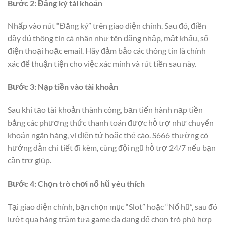
Bước 2: Đăng ký tài khoản
Nhấp vào nút “Đăng ký” trên giao diện chính. Sau đó, điền
đầy đủ thông tin cá nhân như tên đăng nhập, mật khẩu, số
điện thoại hoặc email. Hãy đảm bảo các thông tin là chính
xác để thuận tiện cho việc xác minh và rút tiền sau này.
Bước 3: Nạp tiền vào tài khoản
Sau khi tạo tài khoản thành công, bạn tiến hành nạp tiền
bằng các phương thức thanh toán được hỗ trợ như chuyển
khoản ngân hàng, ví điện tử hoặc thẻ cào. S666 thường có
hướng dẫn chi tiết đi kèm, cùng đội ngũ hỗ trợ 24/7 nếu bạn
cần trợ giúp.
Bước 4: Chọn trò chơi nổ hũ yêu thích
Tại giao diện chính, bạn chọn mục “Slot” hoặc “Nổ hũ”, sau đó
lướt qua hàng trăm tựa game đa dạng để chọn trò phù hợp