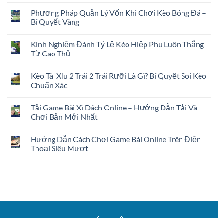
Phương Pháp Quản Lý Vốn Khi Chơi Kèo Bóng Đá –
Bí Quyết Vàng
Kinh Nghiệm Đánh Tỷ Lệ Kèo Hiệp Phụ Luôn Thắng
Từ Cao Thủ
Kèo Tài Xỉu 2 Trái 2 Trái Rưỡi Là Gì? Bí Quyết Soi Kèo
Chuẩn Xác
Tải Game Bài Xì Dách Online – Hướng Dẫn Tải Và
Chơi Bản Mới Nhất
Hướng Dẫn Cách Chơi Game Bài Online Trên Điện
Thoại Siêu Mượt