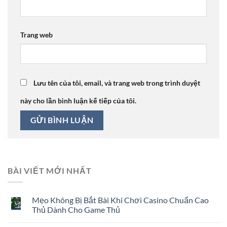
Trang web
Lưu tên của tôi, email, và trang web trong trình duyệt
này cho lần bình luận kế tiếp của tôi.
BÀI VIẾT MỚI NHẤT
Mẹo Không Bị Bắt Bài Khi Chơi Casino Chuẩn Cao
Thủ Dành Cho Game Thủ