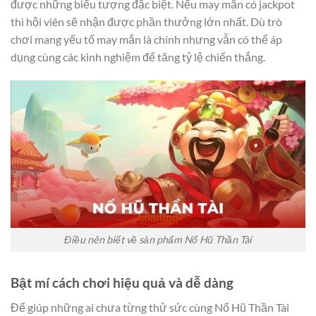
được những biểu tượng đặc biệt. Nếu may mắn có jackpot
thì hội viên sẽ nhận được phần thưởng lớn nhất. Dù trò
chơi mang yếu tố may mắn là chính nhưng vẫn có thể áp
dụng cùng các kinh nghiệm để tăng tỷ lệ chiến thắng.
Điều nên biết về sản phẩm Nổ Hũ Thần Tài
Bật mí cách chơi hiệu quả và dễ dàng
Để giúp những ai chưa từng thử sức cùng Nổ Hũ Thần Tài