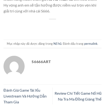
Hy vọng anh em sẽ tận hưởng được niềm vui trọn vẹn khi
giải trí cùng với nhà cái S666.
Mục nhập này đã được đăng trong
Nổ hũ
. Đánh dấu trang
permalink
.
S6666ART
Đánh Giá Game Tài Xỉu
Review Chi Tiết Game Nổ Hũ
Livestream Và Hướng Dẫn
Na Tra Ma Đồng Giáng Thế
Tham Gia