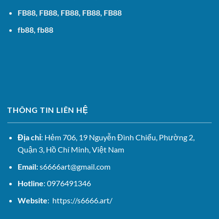
FB88
,
FB88
,
FB88
,
FB88
,
FB88
fb88
,
fb88
THÔNG TIN LIÊN HỆ
Địa chỉ
:
Hẻm 706, 19 Nguyễn Đình Chiểu, Phường 2,
Quận 3, Hồ Chí Minh, Việt Nam
Email:
s6666art@gmail.com
Hotline
:
0976491346
Website
:
https://s6666.art/