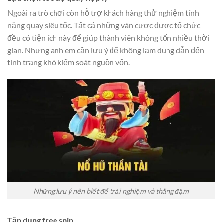
Ngoài ra trò chơi còn hỗ trợ khách hàng thử nghiệm tính
năng quay siêu tốc. Tất cả những ván cược được tổ chức
đều có tiện ích này để giúp thành viên không tốn nhiều thời
gian. Nhưng anh em cần lưu ý để không lạm dụng dẫn đến
tình trạng khó kiểm soát nguồn vốn.
Những lưu ý nên biết để trải nghiệm và thắng đậm
Tận dụng free spin