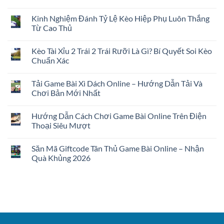
Kinh Nghiệm Đánh Tỷ Lệ Kèo Hiệp Phụ Luôn Thắng
Từ Cao Thủ
Kèo Tài Xỉu 2 Trái 2 Trái Rưỡi Là Gì? Bí Quyết Soi Kèo
Chuẩn Xác
Tải Game Bài Xì Dách Online – Hướng Dẫn Tải Và
Chơi Bản Mới Nhất
Hướng Dẫn Cách Chơi Game Bài Online Trên Điện
Thoại Siêu Mượt
Săn Mã Giftcode Tân Thủ Game Bài Online – Nhận
Quà Khủng 2026