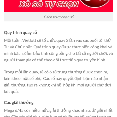
Cách thức chọn số
Quy trình quay số
Mỗi tuần, Vietlott sẽ tổ chức quay 2 lần vào các buổi tối thứ
Tư và Chủ nhật. Quá trình quay được thực hiện công khai và
minh bạch, đảm bảo tính công bằng cho tất cả người chơi, và
người tham gia có thể theo dõi trực tiếp qua truyền hình.
Trong mỗi lần quay, sẽ có 6 số trúng thưởng được chọn ra,
kèm theo một số phụ. Các số này quyết định bạn nào nhận
giải thưởng, tạo ra không khí hồi hộp khi mọi người chờ đợi
kết quả.
Các giải thưởng
Mega 6/45 có nhiều mức giải thưởng khác nhau, từ giải nhất
cho đến các giải phụ, giúp bạn có nhiều cơ hội trúng thưởng.