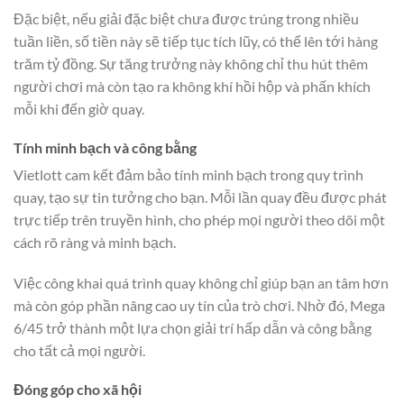
Đặc biệt, nếu giải đặc biệt chưa được trúng trong nhiều
tuần liền, số tiền này sẽ tiếp tục tích lũy, có thể lên tới hàng
trăm tỷ đồng. Sự tăng trưởng này không chỉ thu hút thêm
người chơi mà còn tạo ra không khí hồi hộp và phấn khích
mỗi khi đến giờ quay.
Tính minh bạch và công bằng
Vietlott cam kết đảm bảo tính minh bạch trong quy trình
quay, tạo sự tin tưởng cho bạn. Mỗi lần quay đều được phát
trực tiếp trên truyền hình, cho phép mọi người theo dõi một
cách rõ ràng và minh bạch.
Việc công khai quá trình quay không chỉ giúp bạn an tâm hơn
mà còn góp phần nâng cao uy tín của trò chơi. Nhờ đó, Mega
6/45 trở thành một lựa chọn giải trí hấp dẫn và công bằng
cho tất cả mọi người.
Đóng góp cho xã hội