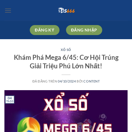
Chuyển
đến
nội
dung
ĐĂNG KÝ
ĐĂNG NHẬP
XỔ SỐ
Khám Phá Mega 6/45: Cơ Hội Trúng
Giải Triệu Phú Lớn Nhất!
ĐÃ ĐĂNG TRÊN
04/10/2024
BỞI
CONTENT
04
Th10