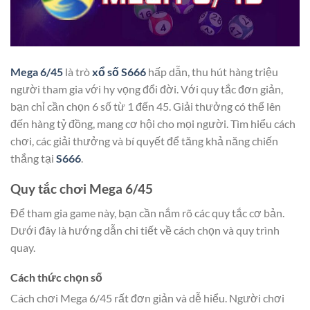
Mega 6/45
là trò
xổ số S666
hấp dẫn, thu hút hàng triệu
người tham gia với hy vọng đổi đời. Với quy tắc đơn giản,
bạn chỉ cần chọn 6 số từ 1 đến 45. Giải thưởng có thể lên
đến hàng tỷ đồng, mang cơ hội cho mọi người. Tìm hiểu cách
chơi, các giải thưởng và bí quyết để tăng khả năng chiến
thắng tại
S666
.
Quy tắc chơi Mega 6/45
Để tham gia game này, bạn cần nắm rõ các quy tắc cơ bản.
Dưới đây là hướng dẫn chi tiết về cách chọn và quy trình
quay.
Cách thức chọn số
Cách chơi Mega 6/45 rất đơn giản và dễ hiểu. Người chơi