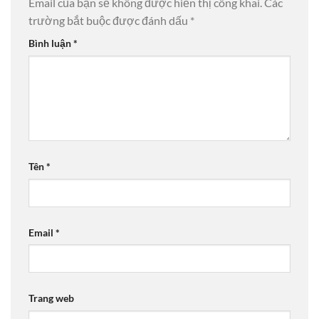
Email của bạn sẽ không được hiển thị công khai.
Các
trường bắt buộc được đánh dấu
*
Bình luận
*
Tên
*
Email
*
Trang web