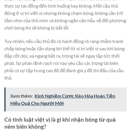
thực sự tác động đến tình huống hay không. Một cầu thủ
đứng ở vị trí việt vị nhưng không chạm bóng, không cản trở
tầm nhìn của thủ môn và không ngăn cản hậu vệ đối phương
chơi bóng thì sẽ không bị bắt lỗi.
Tuy nhiên, nếu cầu thủ đó có hành động rõ ràng nhằm tranh
chấp bóng hoặc tận dụng lợi thế từ vị trí việt vị sau khi bóng
đập cột dọc, xà ngang bật ra, trọng tài sẽ ngay lập tức thổi
phạt. Sự phân định rạch ròi này yêu cầu các trọng tài biên
phải có sự tập trung cao độ để đánh giá ý đồ thi đấu của cầu
thủ.
Xem thêm:
Kinh Nghiệm Cược Kèo Hòa Hoàn Tiền
Hiệu Quả Cho Người Mới
Có tính luật việt vị là gì khi nhận bóng từ quả
ném biên không?