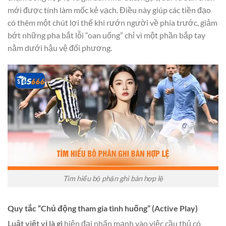
mới được tính làm mốc kẻ vạch. Điều này giúp các tiền đạo
có thêm một chút lợi thế khi rướn người về phía trước, giảm
bớt những pha bắt lỗi “oan uổng” chỉ vì một phần bắp tay
nằm dưới hậu vệ đối phương.
Tìm hiểu bộ phận ghi bàn hợp lệ
Quy tắc “Chủ động tham gia tình huống” (Active Play)
Luật việt vị là gì
hiện đại nhấn mạnh vào việc cầu thủ có