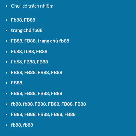
Chơi có trách nhiệm
Fb88
,
FB88
trang chủ fb88
FB88
,
FB88
,
trang chủ fb88
Fb88
,
fb88
,
FB88
Fb88
,
FB88
,
FB88
FB88
,
FB88
,
FB88
,
FB88
FB88
FB88
,
FB88
,
FB88
,
FB88
fb88
,
fb88
,
FB88
,
FB88
,
FB88
,
FB88
FB88
,
FB88
,
FB88
,
FB88
,
FB88
fb88
,
fb88