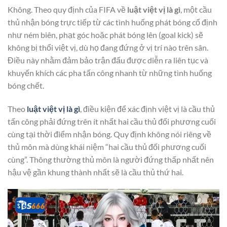
Không. Theo quy định của FIFA về
luật việt vị là gì
, một cầu
thủ nhận bóng trực tiếp từ các tình huống phát bóng cố định
như ném biên, phạt góc hoặc phát bóng lên (goal kick) sẽ
không bị thổi việt vị, dù họ đang đứng ở vị trí nào trên sân.
Điều này nhằm đảm bảo trận đấu được diễn ra liên tục và
khuyến khích các pha tấn công nhanh từ những tình huống
bóng chết.
Theo
luật việt vị là gì
, điều kiện để xác định việt vị là cầu thủ
tấn công phải đứng trên ít nhất hai cầu thủ đối phương cuối
cùng tại thời điểm nhận bóng. Quy định không nói riêng về
thủ môn mà dùng khái niệm “hai cầu thủ đối phương cuối
cùng”. Thông thường thủ môn là người đứng thấp nhất nên
hậu vệ gần khung thành nhất sẽ là cầu thủ thứ hai.