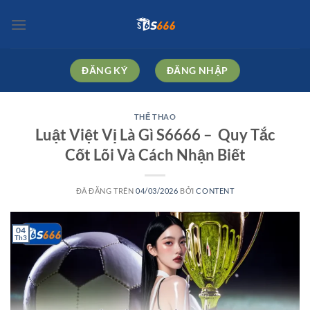
Chuyển
đến
nội
dung
ĐĂNG KÝ
ĐĂNG NHẬP
THỂ THAO
Luật Việt Vị Là Gì S6666 – Quy Tắc
Cốt Lõi Và Cách Nhận Biết
ĐÃ ĐĂNG TRÊN
04/03/2026
BỞI
CONTENT
04
Th3