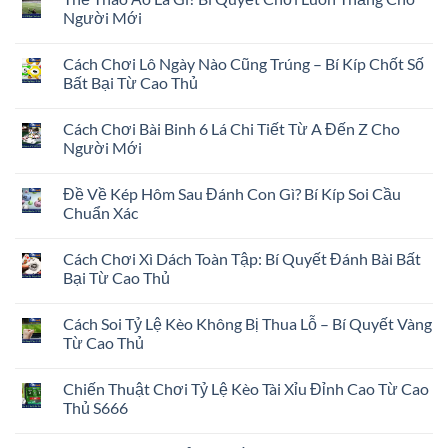
Người Mới
Cách Chơi Lô Ngày Nào Cũng Trúng – Bí Kíp Chốt Số
Bất Bại Từ Cao Thủ
Cách Chơi Bài Binh 6 Lá Chi Tiết Từ A Đến Z Cho
Người Mới
Đề Về Kép Hôm Sau Đánh Con Gì? Bí Kíp Soi Cầu
Chuẩn Xác
Cách Chơi Xì Dách Toàn Tập: Bí Quyết Đánh Bài Bất
Bại Từ Cao Thủ
Cách Soi Tỷ Lệ Kèo Không Bị Thua Lỗ – Bí Quyết Vàng
Từ Cao Thủ
Chiến Thuật Chơi Tỷ Lệ Kèo Tài Xỉu Đỉnh Cao Từ Cao
Thủ S666