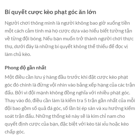
Bí quyết cược kèo phạt góc ăn lớn
Người chơi thông minh là người không bao giờ xuống tiền
một cách cảm tính mà họ cược dựa vào hiểu biết tường tận
về từng đội bóng. Nếu bạn muốn trở thành người chơi thực
thụ, dưới đây là những bí quyết không thể thiếu để đọc vị
làm chủ kèo.
Phong độ gần nhất
Một điều cần lưu ý hàng đầu trước khi đặt cược kèo phạt
góc đó chính là đừng vội nhìn vào bảng xếp hạng của các trận
đấu. Bởi vì đội mạnh không đồng nghĩa với nhiều phạt góc.
Thay vào đó, điều cần làm là kiểm tra 5 trận gần nhất của mỗi
đội bao gồm số quả đá góc, số lần bị ép sân và xu hướng kiểm
soát trận đấu. Những thống kê này sẽ là kim chỉ nam cho
quyết định cược của bạn, đặc biệt với kèo tài xỉu hoặc kèo
chấp góc.