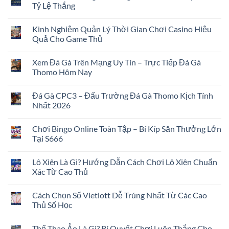
Tỷ Lệ Thắng
Kinh Nghiệm Quản Lý Thời Gian Chơi Casino Hiệu
Quả Cho Game Thủ
Xem Đá Gà Trên Mạng Uy Tín – Trực Tiếp Đá Gà
Thomo Hôm Nay
Đá Gà CPC3 – Đấu Trường Đá Gà Thomo Kịch Tính
Nhất 2026
Chơi Bingo Online Toàn Tập – Bí Kíp Săn Thưởng Lớn
Tại S666
Lô Xiên Là Gì? Hướng Dẫn Cách Chơi Lô Xiên Chuẩn
Xác Từ Cao Thủ
Cách Chọn Số Vietlott Dễ Trúng Nhất Từ Các Cao
Thủ Số Học
Thể Thao Ảo Là Gì? Bí Quyết Chơi Luôn Thắng Cho