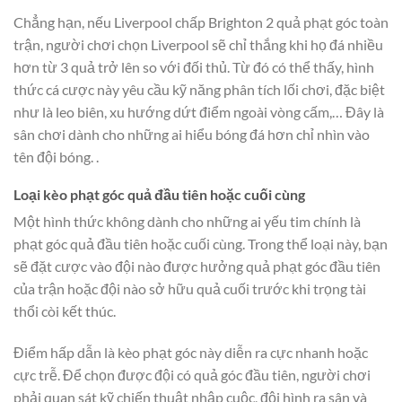
Chẳng hạn, nếu Liverpool chấp Brighton 2 quả phạt góc toàn
trận, người chơi chọn Liverpool sẽ chỉ thắng khi họ đá nhiều
hơn từ 3 quả trở lên so với đối thủ. Từ đó có thể thấy, hình
thức cá cược này yêu cầu kỹ năng phân tích lối chơi, đặc biệt
như là leo biên, xu hướng dứt điểm ngoài vòng cấm,… Đây là
sân chơi dành cho những ai hiểu bóng đá hơn chỉ nhìn vào
tên đội bóng. .
Loại kèo phạt góc quả đầu tiên hoặc cuối cùng
Một hình thức không dành cho những ai yếu tim chính là
phạt góc quả đầu tiên hoặc cuối cùng. Trong thể loại này, bạn
sẽ đặt cược vào đội nào được hưởng quả phạt góc đầu tiên
của trận hoặc đội nào sở hữu quả cuối trước khi trọng tài
thổi còi kết thúc.
Điểm hấp dẫn là kèo phạt góc này diễn ra cực nhanh hoặc
cực trễ. Để chọn được đội có quả góc đầu tiên, người chơi
phải quan sát kỹ chiến thuật nhập cuộc, đội hình ra sân và