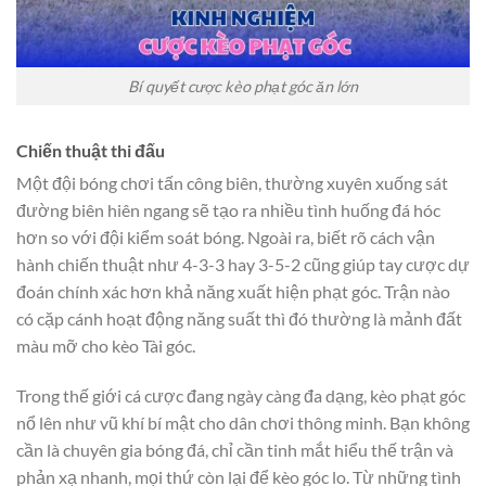
Bí quyết cược kèo phạt góc ăn lớn
Chiến thuật thi đấu
Một đội bóng chơi tấn công biên, thường xuyên xuống sát
đường biên hiên ngang sẽ tạo ra nhiều tình huống đá hóc
hơn so với đội kiểm soát bóng. Ngoài ra, biết rõ cách vận
hành chiến thuật như 4-3-3 hay 3-5-2 cũng giúp tay cược dự
đoán chính xác hơn khả năng xuất hiện phạt góc. Trận nào
có cặp cánh hoạt động năng suất thì đó thường là mảnh đất
màu mỡ cho kèo Tài góc.
Trong thế giới cá cược đang ngày càng đa dạng, kèo phạt góc
nổ lên như vũ khí bí mật cho dân chơi thông minh. Bạn không
cần là chuyên gia bóng đá, chỉ cần tinh mắt hiểu thế trận và
phản xạ nhanh, mọi thứ còn lại để kèo góc lo. Từ những tình