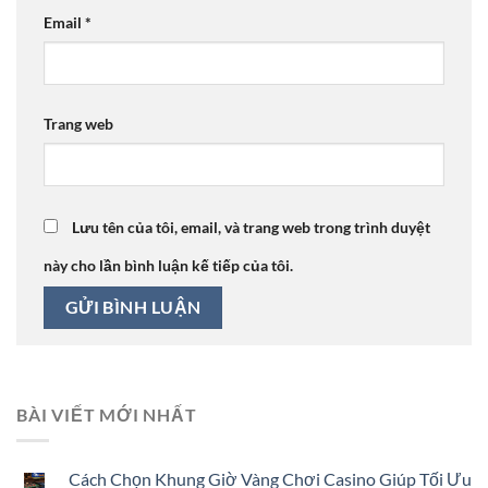
Email
*
Trang web
Lưu tên của tôi, email, và trang web trong trình duyệt
này cho lần bình luận kế tiếp của tôi.
BÀI VIẾT MỚI NHẤT
Cách Chọn Khung Giờ Vàng Chơi Casino Giúp Tối Ưu