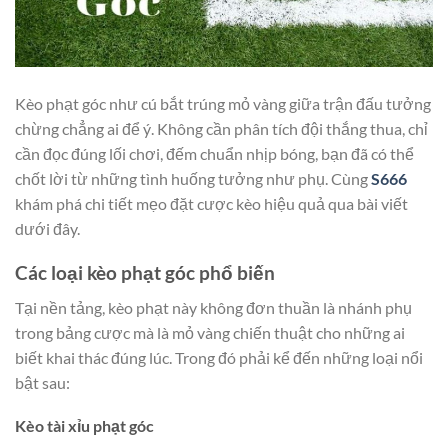
Kèo phạt góc như cú bắt trúng mỏ vàng giữa trận đấu tưởng
chừng chẳng ai để ý. Không cần phân tích đội thắng thua, chỉ
cần đọc đúng lối chơi, đếm chuẩn nhịp bóng, bạn đã có thể
chốt lời từ những tình huống tưởng như phụ. Cùng
S666
khám phá chi tiết mẹo đặt cược kèo hiệu quả qua bài viết
dưới đây.
Các loại kèo phạt góc phổ biến
Tại nền tảng, kèo phạt này không đơn thuần là nhánh phụ
trong bảng cược mà là mỏ vàng chiến thuật cho những ai
biết khai thác đúng lúc. Trong đó phải kể đến những loại nổi
bật sau:
Kèo tài xỉu phạt góc