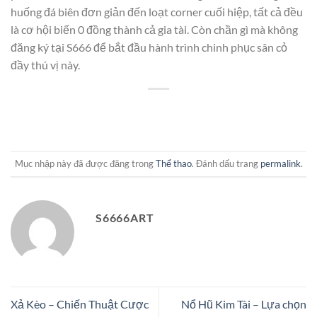
huống đá biên đơn giản đến loạt corner cuối hiệp, tất cả đều
là cơ hội biến 0 đồng thành cả gia tài. Còn chần gì mà không
đăng ký tại S666 để bắt đầu hành trình chinh phục sân cỏ
đầy thú vị này.
Mục nhập này đã được đăng trong
Thể thao
. Đánh dấu trang
permalink
.
S6666ART
Xả Kèo – Chiến Thuật Cược
Nổ Hũ Kim Tài – Lựa chọn