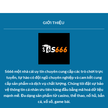
GIỚI THIỆU
S666
một nhà cái uy tín chuyên cung cấp các trò chơi trực
tuyến, tự hào có đội ngũ chuyên nghiệp và cam kết cung
cấp sản phẩm và dịch vụ chất lượng. Chúng tôi đặt sự bảo
vệ thông tin cá nhân ưu tiên hàng đầu bằng mã hoá dữ liệu
mạnh mẽ. Đa dạng sản phẩm từ casino, thể thao, nổ hũ, bắn
cá, xổ số, game bài.