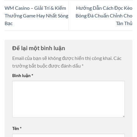
WM Casino – Giải Trí & Kiếm
Hướng Dẫn Cách Đọc Kèo
Thưởng Game Hay Nhất Sòng
Bóng Đá Chuẩn Chỉnh Cho
Bạc
Tân Thủ
Để lại một bình luận
Email của bạn sẽ không được hiển thị công khai.
Các
trường bắt buộc được đánh dấu
*
Bình luận
*
Tên
*