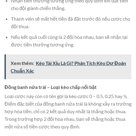
Nhận tiền thưởng tương ứng theo quy định khi đặt tiền
cho đội giành chiến thắng.
Thành viên sẽ mất hết tiền đã đặt trước đó nếu cược cho
đội thua.
Nếu kết quả cuối cùng là 2 đội hòa nhau, bạn sẽ nhận lại
được tiền thưởng tương ứng.
Xem thêm:
Kèo Tài Xỉu Là Gì? Phân Tích Kèo Dự Đoán
Chuẩn Xác
Đồng banh nửa trái – Loại kèo chấp nổi bật
Loại cược này còn có tên gọi là kèo cược 0 – 0.5, 0.25 hay ½.
Điểm đặc biệt của đồng banh nửa trái là không xảy ra trường
hợp hòa tiền, chỉ có 2 kết quả duy nhất là thắng hoặc thua.
Trong trường hợp 2 đội hòa nhau, bạn sẽ thắng hoặc thua
một nửa số tiền cược theo quy định.