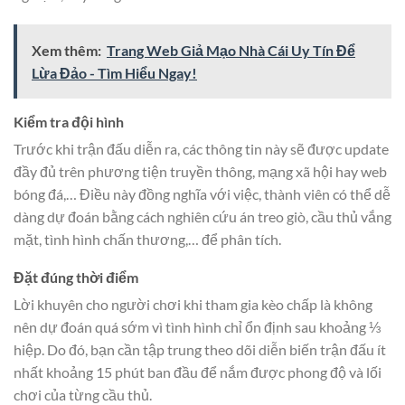
Xem thêm:
Trang Web Giả Mạo Nhà Cái Uy Tín Để
Lừa Đảo - Tìm Hiểu Ngay!
Kiểm tra đội hình
Trước khi trận đấu diễn ra, các thông tin này sẽ được update
đầy đủ trên phương tiện truyền thông, mạng xã hội hay web
bóng đá,… Điều này đồng nghĩa với việc, thành viên có thể dễ
dàng dự đoán bằng cách nghiên cứu án treo giò, cầu thủ vắng
mặt, tình hình chấn thương,… để phân tích.
Đặt đúng thời điểm
Lời khuyên cho người chơi khi tham gia kèo chấp là không
nên dự đoán quá sớm vì tình hình chỉ ổn định sau khoảng ⅓
hiệp. Do đó, bạn cần tập trung theo dõi diễn biến trận đấu ít
nhất khoảng 15 phút ban đầu để nắm được phong độ và lối
chơi của từng cầu thủ.