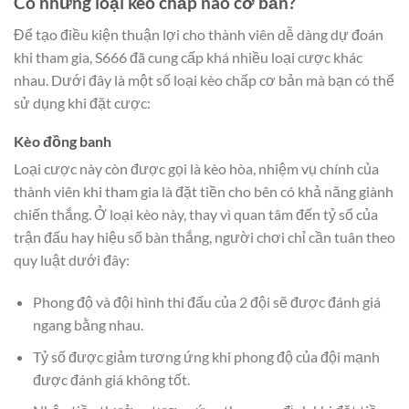
Có những loại kèo chấp nào cơ bản?
Để tạo điều kiện thuận lợi cho thành viên dễ dàng dự đoán
khi tham gia, S666 đã cung cấp khá nhiều loại cược khác
nhau. Dưới đây là một số loại kèo chấp cơ bản mà bạn có thể
sử dụng khi đặt cược:
Kèo đồng banh
Loại cược này còn được gọi là kèo hòa, nhiệm vụ chính của
thành viên khi tham gia là đặt tiền cho bên có khả năng giành
chiến thắng. Ở loại kèo này, thay vì quan tâm đến tỷ số của
trận đấu hay hiệu số bàn thắng, người chơi chỉ cần tuân theo
quy luật dưới đây:
Phong độ và đội hình thi đấu của 2 đội sẽ được đánh giá
ngang bằng nhau.
Tỷ số được giảm tương ứng khi phong độ của đội mạnh
được đánh giá không tốt.