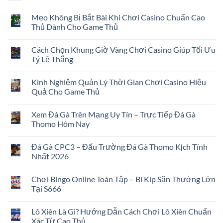
Mẹo Không Bị Bắt Bài Khi Chơi Casino Chuẩn Cao
Thủ Dành Cho Game Thủ
Cách Chọn Khung Giờ Vàng Chơi Casino Giúp Tối Ưu
Tỷ Lệ Thắng
Kinh Nghiệm Quản Lý Thời Gian Chơi Casino Hiệu
Quả Cho Game Thủ
Xem Đá Gà Trên Mạng Uy Tín – Trực Tiếp Đá Gà
Thomo Hôm Nay
Đá Gà CPC3 – Đấu Trường Đá Gà Thomo Kịch Tính
Nhất 2026
Chơi Bingo Online Toàn Tập – Bí Kíp Săn Thưởng Lớn
Tại S666
Lô Xiên Là Gì? Hướng Dẫn Cách Chơi Lô Xiên Chuẩn
Xác Từ Cao Thủ