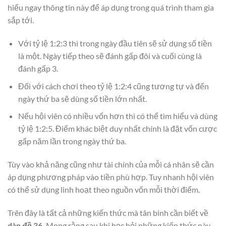
hiểu ngay thông tin này để áp dụng trong quá trình tham gia
sắp tới.
Với tỷ lệ 1:2:3 thì trong ngày đầu tiên sẽ sử dụng số tiền
là một. Ngày tiếp theo sẽ đánh gấp đôi và cuối cùng là
đánh gấp 3.
Đối với cách chơi theo tỷ lệ 1:2:4 cũng tương tự và đến
ngày thứ ba sẽ dùng số tiền lớn nhất.
Nếu hội viên có nhiều vốn hơn thì có thể tìm hiểu và dùng
tỷ lệ 1:2:5. Điểm khác biệt duy nhất chính là đặt vốn cược
gấp năm lần trong ngày thứ ba.
Tùy vào khả năng cũng như tài chính của mỗi cá nhân sẽ cần
áp dụng phương pháp vào tiền phù hợp. Tuy nhanh hội viên
có thể sử dụng linh hoạt theo nguồn vốn mỗi thời điểm.
Trên đây là tất cả những kiến thức mà tân binh cần biết về
dàn đề 36.
Mong rằng sau khi học hỏi những kiến thức này