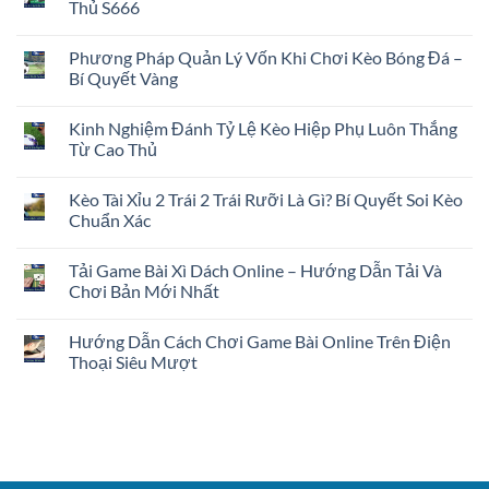
Thủ S666
Phương Pháp Quản Lý Vốn Khi Chơi Kèo Bóng Đá –
Bí Quyết Vàng
Kinh Nghiệm Đánh Tỷ Lệ Kèo Hiệp Phụ Luôn Thắng
Từ Cao Thủ
Kèo Tài Xỉu 2 Trái 2 Trái Rưỡi Là Gì? Bí Quyết Soi Kèo
Chuẩn Xác
Tải Game Bài Xì Dách Online – Hướng Dẫn Tải Và
Chơi Bản Mới Nhất
Hướng Dẫn Cách Chơi Game Bài Online Trên Điện
Thoại Siêu Mượt