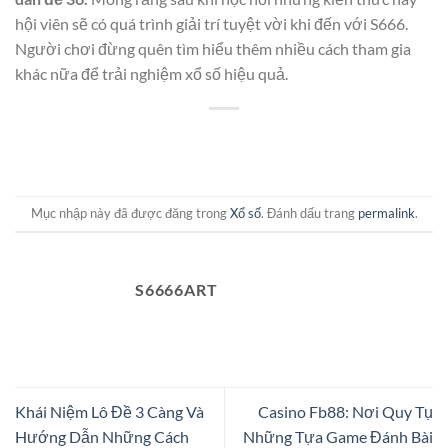
hội viên sẽ có quá trình giải trí tuyệt vời khi đến với
S666.
Người chơi đừng quên tìm hiểu thêm nhiều cách tham gia
khác nữa để trải nghiệm xổ số hiệu quả.
Mục nhập này đã được đăng trong
Xổ số
. Đánh dấu trang
permalink
.
S6666ART
Khái Niệm Lô Đề 3 Càng Và
Casino Fb88: Nơi Quy Tụ
Hướng Dẫn Những Cách
Những Tựa Game Đánh Bài