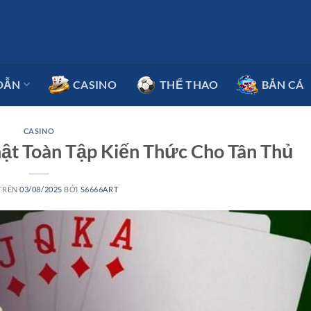
DẪN
CASINO
THỂ THAO
BẮN CÁ
CASINO
ật Toàn Tập Kiến Thức Cho Tân Thủ
TRÊN
03/08/2025
BỞI
S6666ART