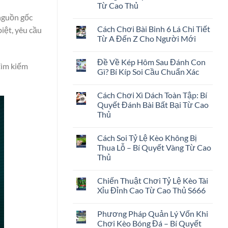
Từ Cao Thủ
 nguồn gốc
Cách Chơi Bài Binh 6 Lá Chi Tiết
iệt, yêu cầu
Từ A Đến Z Cho Người Mới
Đề Về Kép Hôm Sau Đánh Con
tìm kiếm
Gì? Bí Kíp Soi Cầu Chuẩn Xác
Cách Chơi Xì Dách Toàn Tập: Bí
Quyết Đánh Bài Bất Bại Từ Cao
Thủ
Cách Soi Tỷ Lệ Kèo Không Bị
Thua Lỗ – Bí Quyết Vàng Từ Cao
Thủ
Chiến Thuật Chơi Tỷ Lệ Kèo Tài
Xỉu Đỉnh Cao Từ Cao Thủ S666
Phương Pháp Quản Lý Vốn Khi
Chơi Kèo Bóng Đá – Bí Quyết