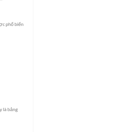
ược phổ biến
y là bảng