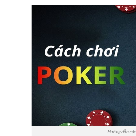
Hướng dẫn cách