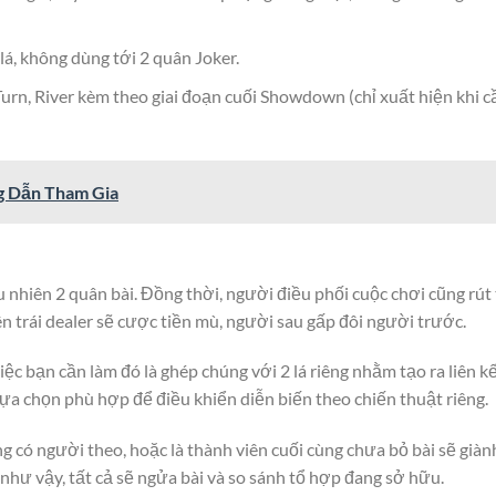
lá, không dùng tới 2 quân Joker.
urn, River kèm theo giai đoạn cuối Showdown (chỉ xuất hiện khi c
g Dẫn Tham Gia
u nhiên 2 quân bài. Đồng thời, người điều phối cuộc chơi cũng rút
ên trái dealer sẽ cược tiền mù, người sau gấp đôi người trước.
iệc bạn cần làm đó là ghép chúng với 2 lá riêng nhằm tạo ra liên k
lựa chọn phù hợp để điều khiển diễn biến theo chiến thuật riêng.
 có người theo, hoặc là thành viên cuối cùng chưa bỏ bài sẽ giàn
hư vậy, tất cả sẽ ngửa bài và so sánh tổ hợp đang sở hữu.