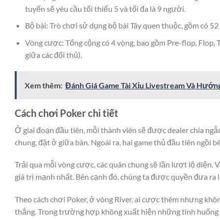
tuyến sẽ yêu cầu tối thiểu 5 và tối đa là 9 người.
Bộ bài: Trò chơi sử dụng bộ bài Tây quen thuộc, gồm có 52 
Vòng cược: Tổng cộng có 4 vòng, bao gồm Pre-flop, Flop, T
giữa các đối thủ).
Xem thêm:
Đánh Giá Game Tài Xỉu Livestream Và Hướn
Cách chơi Poker chi tiết
Ở giai đoạn đầu tiên, mỗi thành viên sẽ được dealer chia ngẫ
chung, đặt ở giữa bàn. Ngoài ra, hai game thủ đầu tiên ngồi b
Trải qua mỗi vòng cược, các quân chung sẽ lần lượt lộ diện. V
giá trị mạnh nhất. Bên cạnh đó, chúng ta được quyền đưa ra 
Theo cách chơi Poker, ở vòng River, ai cược thêm nhưng không
thắng. Trong trường hợp không xuất hiện những tình huống n