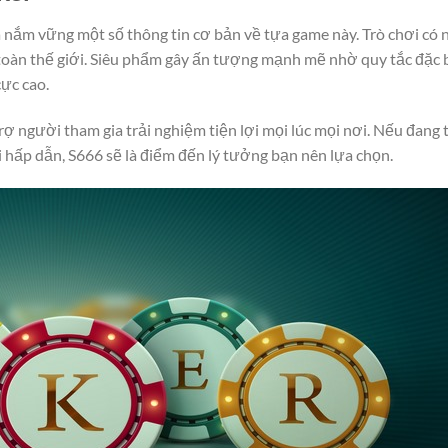
ã nắm vững một số thông tin cơ bản về tựa game này. Trò chơi có
 toàn thế giới. Siêu phẩm gây ấn tượng mạnh mẽ nhờ quy tắc đặc b
ực cao.
rợ người tham gia trải nghiệm tiện lợi mọi lúc mọi nơi. Nếu đang 
i hấp dẫn, S666 sẽ là điểm đến lý tưởng bạn nên lựa chọn.