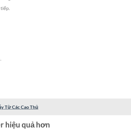
 tiếp.
.
Bẫy Từ Các Cao Thủ
er hiệu quả hơn