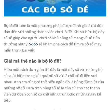
Bộ lô đề
luôn là một phương pháp được đánh giá là rất độc
đáo đến với những thành viên chơi lô đề. Khi sở hữu bộ dãy
số sẽ giúp cho người chơi có khả năng sẽ mang về số tiền
thưởng như ý.
S666
sẽ khám phá cách để tìm ra bộ số may
mắn trong bài viết.
Giải mã thế nào là bộ lô đề?
Hiểu một cách đơn giản thì đây là một dãy số với những bộ
số xuất hiện trong kết quả xổ số với 2 chữ số đi liền với
nhau. Anh em cũng có thể hiểu ngắn đó là bảng đặc biệt của
những bộ số. Dựa trên bảng số sẽ là căn cứ cho các thành
viên dự đoán con số có khả năng trúng cho những ngày kế
tiếp.