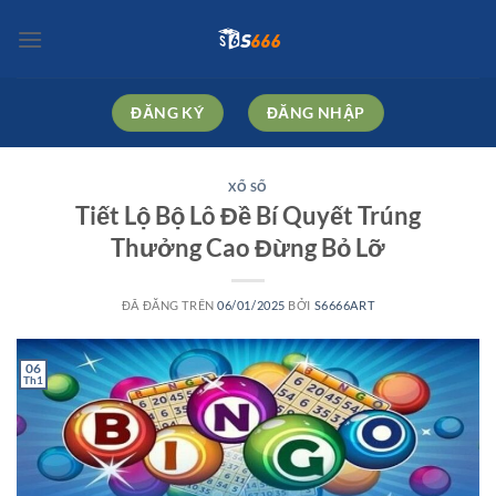
Chuyển
đến
nội
dung
ĐĂNG KÝ
ĐĂNG NHẬP
XỔ SỐ
Tiết Lộ Bộ Lô Đề Bí Quyết Trúng
Thưởng Cao Đừng Bỏ Lỡ
ĐÃ ĐĂNG TRÊN
06/01/2025
BỞI
S6666ART
06
Th1