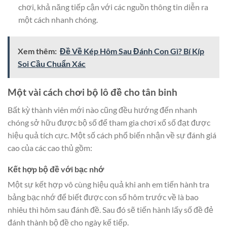
chơi, khả năng tiếp cận với các nguồn thông tin diễn ra
một cách nhanh chóng.
Xem thêm:
Đề Về Kép Hôm Sau Đánh Con Gì? Bí Kíp
Soi Cầu Chuẩn Xác
Một vài cách chơi bộ lô đề cho tân binh
Bất kỳ thành viên mới nào cũng đều hướng đến nhanh
chóng sở hữu được bộ số để tham gia chơi xổ số đạt được
hiệu quả tích cực. Một số cách phổ biến nhận về sự đánh giá
cao của các cao thủ gồm:
Kết hợp bộ đề với bạc nhớ
Một sự kết hợp vô cùng hiệu quả khi anh em tiến hành tra
bảng bạc nhớ để biết được con số hôm trước về là bao
nhiêu thì hôm sau đánh đề. Sau đó sẽ tiến hành lấy số đề đẻ
đánh thành bộ đề cho ngày kế tiếp.