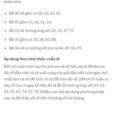
khảo như:
Bộ 00 sẽ gồm có 00, 50, 55, 05.
Bộ 01 gồm 11, 66, 61, 16.
Bộ 22 sẽ tương ứng với 22, 72, 27, 77
Bộ 33 gồm có 33, 38, 83, 88.
Bộ 44 sẽ có những số như là 44, 49, 94, 99.
Áp dụng theo hình thức chẵn lẻ
Đối với cách chơi này thì anh em sẽ sở hữu bộ lô đề khi mà
lấy số đầu tiên và số cuối cùng của giải đặc biệt của ngày chủ
nhật làm cơ sở để tính. Ví dụ đề hôm đó về 28914 thì luận ra
dãy số cho 3 ngày kế tiếp đó là đề 24 tương ứng với 24, 42,
92, 29, 47, 74, 97, 79. Nhiều cao thủ áp dụng phương pháp
này và đã nhận về số tiền thưởng về túi khủng.