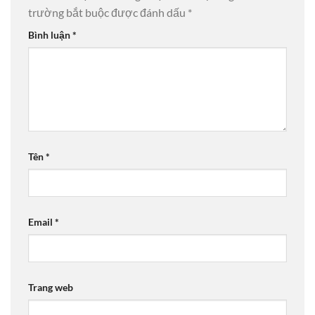
trường bắt buộc được đánh dấu
*
Bình luận
*
Tên
*
Email
*
Trang web