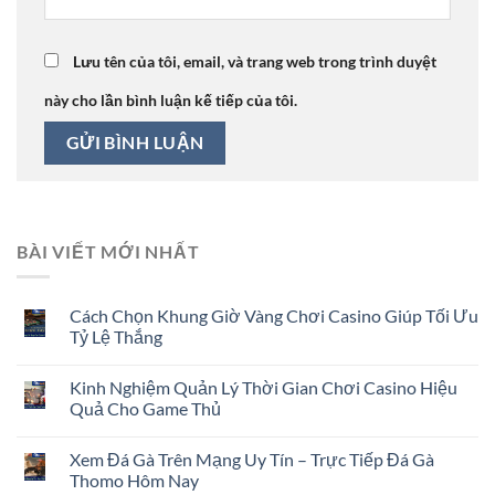
Lưu tên của tôi, email, và trang web trong trình duyệt
này cho lần bình luận kế tiếp của tôi.
BÀI VIẾT MỚI NHẤT
Cách Chọn Khung Giờ Vàng Chơi Casino Giúp Tối Ưu
Tỷ Lệ Thắng
Kinh Nghiệm Quản Lý Thời Gian Chơi Casino Hiệu
Quả Cho Game Thủ
Xem Đá Gà Trên Mạng Uy Tín – Trực Tiếp Đá Gà
Thomo Hôm Nay